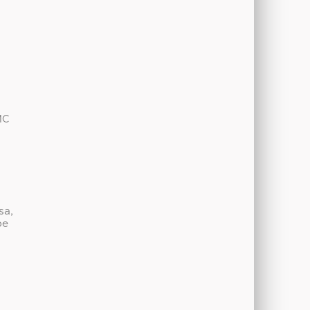
MC
sa,
be