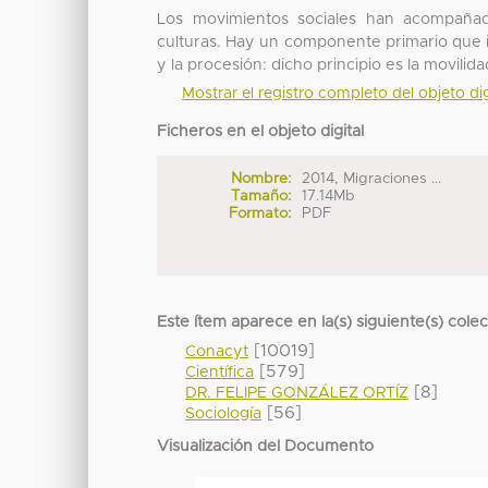
Los movimientos sociales han acompañad
culturas. Hay un componente primario que i
y la procesión: dicho principio es la movilidad
Mostrar el registro completo del objeto dig
Ficheros en el objeto digital
Nombre:
2014, Migraciones ...
Tamaño:
17.14Mb
Formato:
PDF
Este ítem aparece en la(s) siguiente(s) cole
[10019]
Conacyt
[579]
Científica
[8]
DR. FELIPE GONZÁLEZ ORTÍZ
[56]
Sociología
Visualización del Documento