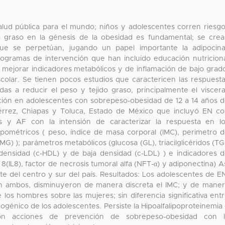
lud pública para el mundo; niños y adolescentes corren riesg
do graso en la génesis de la obesidad es fundamental; se cre
ue se perpetúan, jugando un papel importante la adipocin
programas de intervención que han incluido educación nutricion
o mejorar indicadores metabólicos y de inflamación de bajo grad
escolar. Se tienen pocos estudios que caractericen las respuest
as a reducir el peso y tejido graso, principalmente el viscera
ción en adolescentes con sobrepeso-obesidad de 12 a 14 años 
iérrez, Chiapas y Toluca, Estado de México que incluyó EN c
 y AF con la intensión de caracterizar la respuesta en l
pométricos ( peso, índice de masa corporal (IMC), perimetro 
G) ); parámetros metabólicos (glucosa (GL), triacilglicéridos (TG
ta densidad (c-HDL) y de baja densidad (c-LDL) ) e indicadores 
 8(IL8), factor de necrosis tumoral alfa (NFT-α) y adiponectina) A
e del centro y sur del país. Resultados: Los adolescentes de E
 ambos, disminuyeron de manera discreta el IMC; y de mane
los hombres sobre las mujeres; sin diferencia significativa ent
rogénico de los adolescentes. Persiste la Hipoalfalipoproteinemia
con acciones de prevención de sobrepeso-obesidad con l