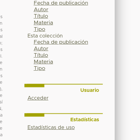
Fecha de publicación
Autor
Título
os
Materia
an
Tipo
as
Esta colección
al
Fecha de publicación
o;
Autor
as
Título
l.
Materia
de
Tipo
on
os
de
),
Usuario
de
Acceder
sí
N,
ra
Estadísticas
re
Estadísticas de uso
 e
a