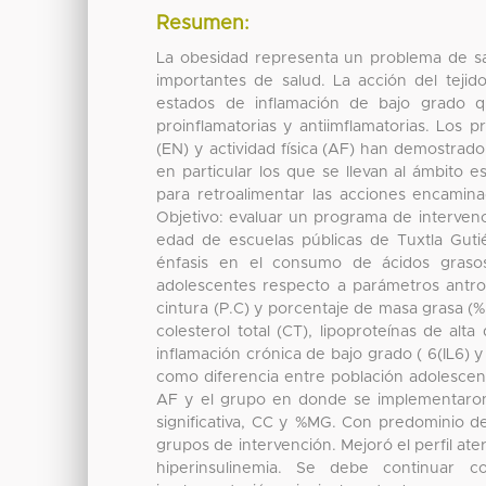
Resumen:
La obesidad representa un problema de sa
importantes de salud. La acción del teji
estados de inflamación de bajo grado q
proinflamatorias y antiimflamatorias. Los 
(EN) y actividad física (AF) han demostrad
en particular los que se llevan al ámbito 
para retroalimentar las acciones encaminad
Objetivo: evaluar un programa de interven
edad de escuelas públicas de Tuxtla Gut
énfasis en el consumo de ácidos grasos
adolescentes respecto a parámetros antro
cintura (P.C) y porcentaje de masa grasa (%M
colesterol total (CT), lipoproteínas de al
inflamación crónica de bajo grado ( 6(IL6) y
como diferencia entre población adolescent
AF y el grupo en donde se implementaron
significativa, CC y %MG. Con predominio de 
grupos de intervención. Mejoró el perfil ate
hiperinsulinemia. Se debe continuar 