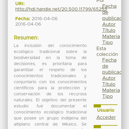
Por
URI:
Fecha
http://hdl.handle.net/20.500.11799/65253
de
publicación
Fecha:
2016-04-06
Autor
2016-04-06
Título
Materia
Resumen:
Tipo
La inclusión del conocimiento
Esta
ecológico tradicional sobre la
colección
biodiversidad en la toma de
Fecha
decisiones, es prioritaria para
de
garantizar el respeto de los
publicación
conocimientos tradicionales y
Autor
conjuntarlo con los conocimientos
Título
científicos para la protección y
Materia
conservación de los recursos
Tipo
naturales. El objetivo del presente
estudio fue documentar el
Usuario
conocimiento ecológico tradicional
Acceder
que posee un grupo indígena del
altiplano central de México. Se