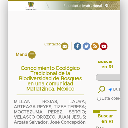
Contacto
Menú
Buscar
en RI
Conocimiento Ecológico
Tradicional de la
Biodiversidad de Bosques
en una comunidad
Matlatzinca, México
Buscar 
Esta colecció
MILLAN ROJAS, LAURA
;
ARTEAGA REYES, TIZBE TERESA
;
MOCTEZUMA PEREZ, SERGIO
;
Buscar
VELASCO OROZCO, JUAN JESUS
;
en RI
Arzate Salvador, José Concepción