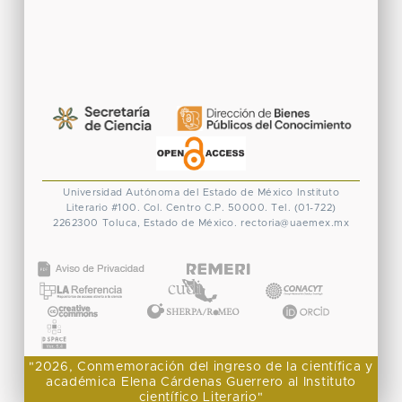
Universidad Autónoma del Estado de México
Instituto
Literario #100. Col. Centro
C.P. 50000. Tel. (01-722)
2262300
Toluca, Estado de México.
rectoria@uaemex.mx
CONACYT
"2026, Conmemoración del ingreso de la científica y
académica Elena Cárdenas Guerrero al Instituto
científico Literario"