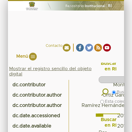
Contacto
Menú
Buscar
Mostrar el registro sencillo del objeto
en RI
digital
dc.contributor
Monterr
Buscar 
dc.contributor.author
Ortiz García,
Esta colecció
dc.contributor.author
Ramírez Hernández, 
dc.date.accessioned
2017-
Buscar
en RI
dc.date.available
2017-