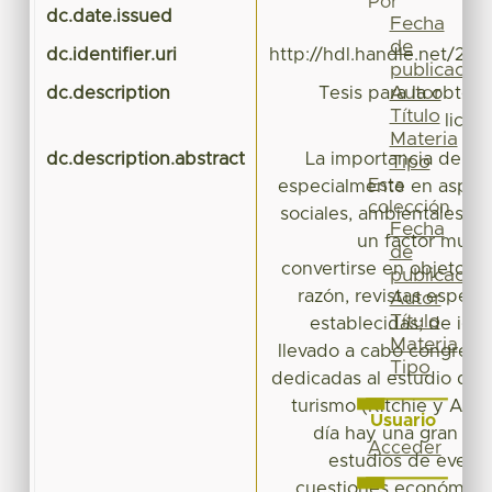
Por
dc.date.issued
Fecha
de
dc.identifier.uri
http://hdl.handle.net/20
publicación
Autor
dc.description
Tesis para la obtenc
Título
licen
Materia
dc.description.abstract
La importancia del tu
Tipo
Esta
especialmente en aspec
colección
sociales, ambientales y p
Fecha
un factor muy s
de
convertirse en objeto de
publicación
razón, revistas especi
Autor
Título
establecidas; de igu
Materia
llevado a cabo congreso
Tipo
dedicadas al estudio de e
turismo (Ritchie y Adai
Usuario
día hay una gran ten
Acceder
estudios de event
cuestiones económicas