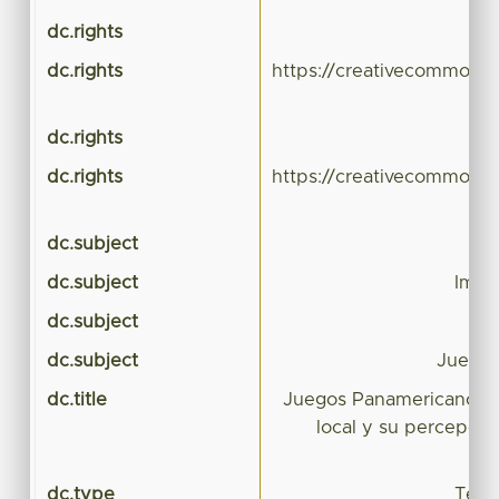
dc.rights
dc.rights
https://creativecommons.
dc.rights
dc.rights
https://creativecommons.
dc.subject
Tu
dc.subject
Impa
dc.subject
E
dc.subject
Juegos
dc.title
Juegos Panamericanos 
local y su percepció
i
dc.type
Tesis