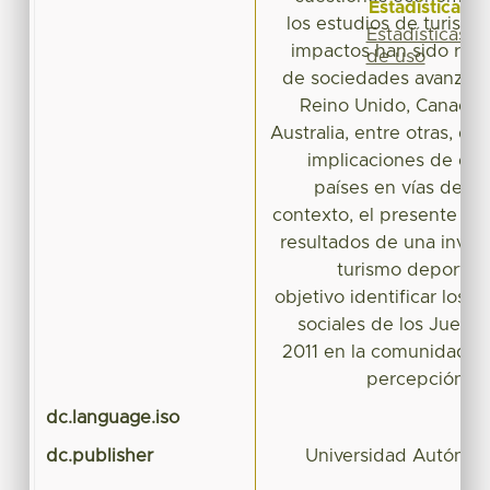
Estadísticas
los estudios de turismo
Estadísticas
impactos han sido real
de uso
de sociedades avanzada
Reino Unido, Canadá,
Australia, entre otras, de
implicaciones de di
países en vías de de
contexto, el presente tra
resultados de una invest
turismo deportiv
objetivo identificar los 
sociales de los Juego
2011 en la comunidad loc
percepción de
dc.language.iso
dc.publisher
Universidad Autónom