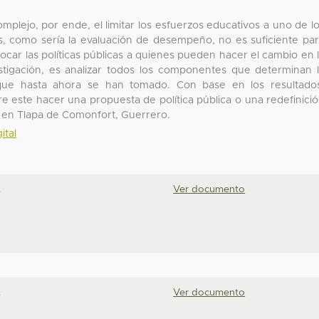
plejo, por ende, el limitar los esfuerzos educativos a uno de l
s, como sería la evaluación de desempeño, no es suficiente pa
focar las políticas públicas a quienes pueden hacer el cambio en 
vestigación, es analizar todos los componentes que determinan 
 que hasta ahora se han tomado. Con base en los resultado
bre este hacer una propuesta de política pública o una redefinici
va en Tlapa de Comonfort, Guerrero.
ital
.
Ver documento
.
Ver documento