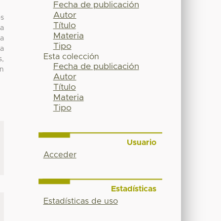
Fecha de publicación
Autor
os
Título
ra
Materia
la
Tipo
la
Esta colección
s,
Fecha de publicación
ón
Autor
Título
Materia
Tipo
Usuario
Acceder
Estadísticas
Estadísticas de uso