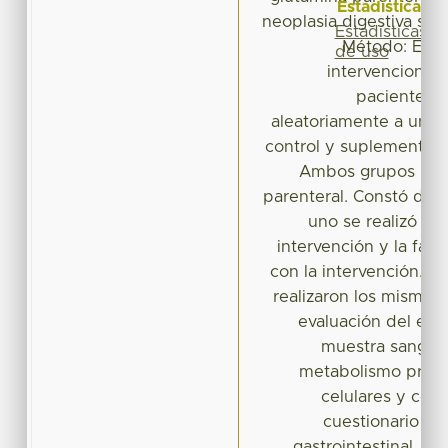
Estadísticas
neoplasia digestiva som
Estadísticas
Método: Estu
de uso
intervencional, 
pacientes 
aleatoriamente a un g
control y suplementad
Ambos grupos reci
parenteral. Constó de d
uno se realizó el 
intervención y la fase 
con la intervención. E
realizaron los mismos
evaluación del esta
muestra sanguín
metabolismo prote
celulares y cont
cuestionario pa
gastrointestinal. R