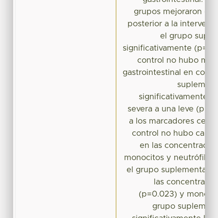
grupos mejoraron est
posterior a la interven
el grupo supl
significativamente (p=0.
control no hubo mejo
gastrointestinal en comp
suplement
significativamente d
severa a una leve (p=0
a los marcadores celula
control no hubo cambio
en las concentracion
monocitos y neutrófilos
el grupo suplementado
las concentracio
(p=0.023) y monocit
grupo suplement