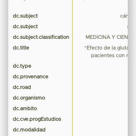
dc.subject
cáncer
dc.subject
nut
dc.subject.classification
MEDICINA Y CIENCI
dc.title
“Efecto de la glutami
pacientes con neop
dc.type
T
dc.provenance
dc.road
dc.organismo
dc.ambito
dc.cve.progEstudios
dc.modalidad