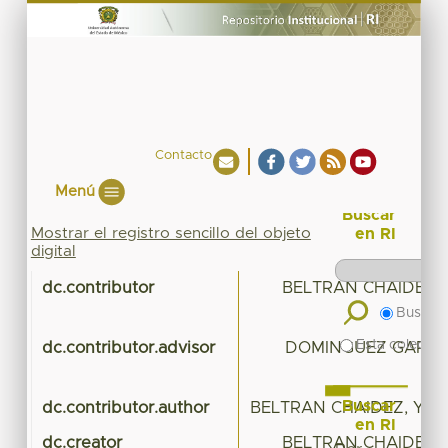
Contacto
Menú
Buscar
Mostrar el registro sencillo del objeto
en RI
digital
dc.contributor
BELTRAN CHAIDEZ, 
Buscar 
Esta colecció
dc.contributor.advisor
DOMINGUEZ GARCIA
Buscar
dc.contributor.author
BELTRAN CHAIDEZ, YAZ
en RI
dc.creator
BELTRAN CHAIDEZ, 