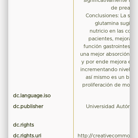
significativamente las
de prealbú
Conclusiones: La sup
glutamina sugier
nutricio en las con
pacientes, mejoran
función gastrointestin
una mejor absorción de
y por ende mejora esta
incrementando niveles 
así mismo es un buen
proliferación de monoci
dc.language.iso
dc.publisher
Universidad Autónom
dc.rights
dc.rights.uri
http://creativecommons.