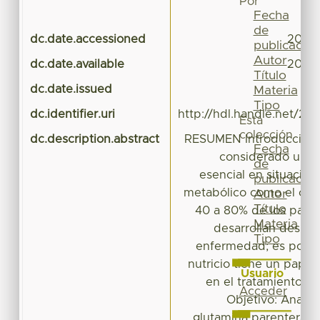
Por
Fecha
de
dc.date.accessioned
2017-
publicación
Autor
dc.date.available
2017-
Título
dc.date.issued
Materia
Tipo
dc.identifier.uri
http://hdl.handle.net/20
Esta
colección
dc.description.abstract
RESUMEN Introducción: 
Fecha
considerado un a
de
esencial en situacion
publicación
metabólico como el cánc
Autor
Título
40 a 80% de los paci
Materia
desarrollan desnut
Tipo
enfermedad; es por e
nutricio tiene un pape
Usuario
en el tratamiento d
Acceder
Objetivo: Analiza
glutamina parenteral 