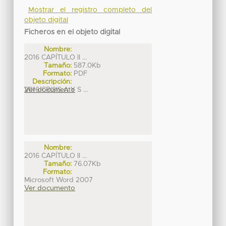
Mostrar el registro completo del
objeto digital
Ficheros en el objeto digital
Nombre:
2016 CAPÍTULO II ...
Tamaño:
587.0Kb
Formato:
PDF
Descripción:
2016 CRISIS A Y S ...
Ver documento
Nombre:
2016 CAPÍTULO II ...
Tamaño:
76.07Kb
Formato:
Microsoft Word 2007
Ver documento