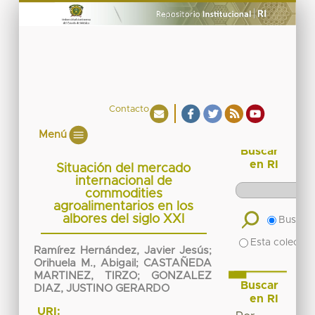
Contacto
Menú
Buscar
en RI
Situación del mercado
internacional de
commodities
agroalimentarios en los
albores del siglo XXI
Buscar 
Esta colecció
Ramírez Hernández, Javier Jesús
;
Orihuela M., Abigail
;
CASTAÑEDA
MARTINEZ, TIRZO
;
GONZALEZ
Buscar
DIAZ, JUSTINO GERARDO
en RI
URI: