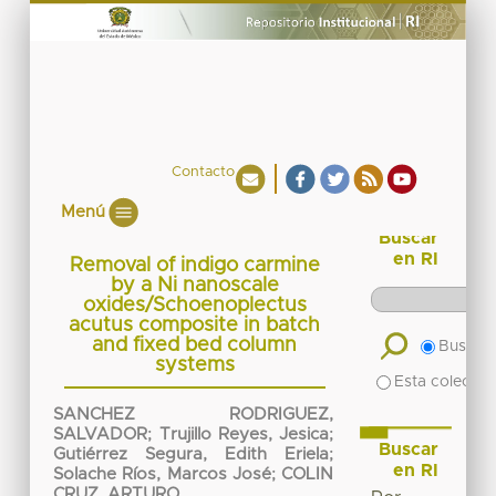
Contacto
Menú
Buscar
en RI
Removal of indigo carmine
by a Ni nanoscale
oxides/Schoenoplectus
acutus composite in batch
and fixed bed column
Buscar 
systems
Esta colecció
SANCHEZ RODRIGUEZ,
SALVADOR
;
Trujillo Reyes, Jesica
;
Buscar
Gutiérrez Segura, Edith Eriela
;
en RI
Solache Ríos, Marcos José
;
COLIN
CRUZ, ARTURO