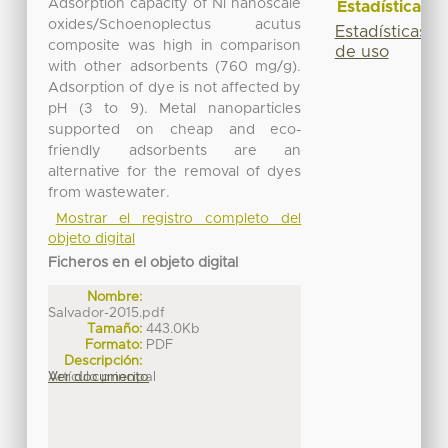
Adsorption capacity of Ni nanoscale
Estadísticas
oxides/Schoenoplectus acutus
Estadísticas
composite was high in comparison
de uso
with other adsorbents (760 mg/g).
Adsorption of dye is not affected by
pH (3 to 9). Metal nanoparticles
supported on cheap and eco-
friendly adsorbents are an
alternative for the removal of dyes
from wastewater.
Mostrar el registro completo del
objeto digital
Ficheros en el objeto digital
Nombre:
Salvador-2015.pdf
Tamaño:
443.0Kb
Formato:
PDF
Descripción:
Artículo principal
Ver documento