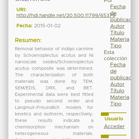
Por
Fecha
URI:
de
http://hdl.handle.net/20.500.11799/65375
publicación
Fecha:
2015-01-02
Autor
Título
Materia
Resumen:
Tipo
Removal behavior of indigo carmine
Esta
by Schoenoplectus acutus and Ni
colección
nanoscale oxides/Schoenoplectus
Fecha
acutus composite was determined.
de
The characterization of both
publicación
materials was done by TEM,
Autor
SEM/EDS, DRX, and BET.
Título
Experimental data were best fitted
Materia
to pseudo second order and
Tipo
Langmuir-Freundlich models for
kinetics and isotherm, respectively;
Usuario
these results indicate a
Acceder
chemisorption mechanism on
heterogeneous materials.