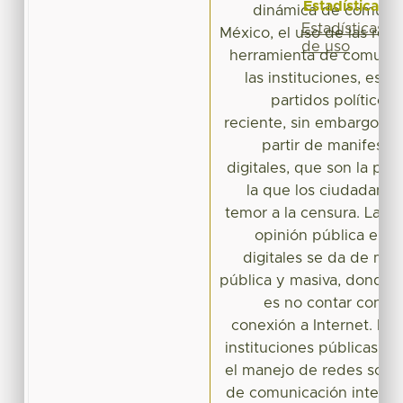
Estadísticas
dinámica de comunica
Estadísticas
México, el uso de las red
de uso
herramienta de comunic
las instituciones, esp
partidos políticos,
reciente, sin embargo, 
partir de manifesta
digitales, que son la pla
la que los ciudadanos
temor a la censura. La pa
opinión pública en e
digitales se da de man
pública y masiva, donde l
es no contar con un
conexión a Internet. En l
instituciones públicas 
el manejo de redes soci
de comunicación interna