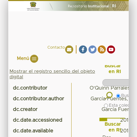
Contacto
Menú
Buscar
Mostrar el registro sencillo del objeto
en RI
digital
dc.contributor
O'Quinn Parrales, J
Buscar 
dc.contributor.author
García Fuentes, Ma
Esta colecció
dc.creator
García Fuentes
dc.date.accessioned
2017-0
Buscar
en RI
dc.date.available
2017-0