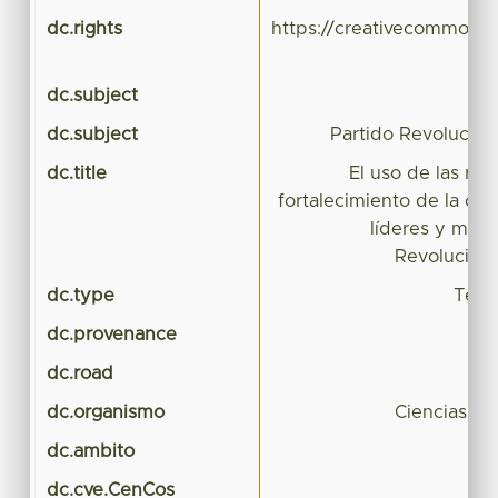
dc.rights
https://creativecommons.
dc.subject
dc.subject
Partido Revoluciona
dc.title
El uso de las red
fortalecimiento de la co
líderes y milit
Revolucionar
dc.type
Tesis
dc.provenance
dc.road
dc.organismo
Ciencias Pol
dc.ambito
dc.cve.CenCos