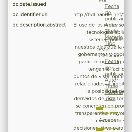
Por
dc.date.issued
Fecha
de
dc.identifier.uri
http://hdl.handle.net/20
publicación
Autor
dc.description.abstract
El uso de las redes soci
Título
tecnologías aplicad
Materia
sistemas políticos
Tipo
nuestros días que la co
Esta
gobernantes y goberna
colección
Fecha
partir de un enfoque 
de
tengan la facilida
publicación
puntos de vista, opinion
Autor
relacionados al ámbito p
Título
la posibilidad de q
Materia
Tipo
derivados de esta forma
se concreten en proces
Usuario
transparentes, mayor par
Acceder
ciudadanía y m
decisiones, sirve para pos