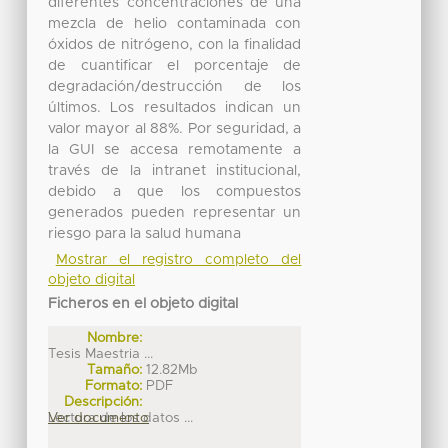
diferentes concentraciones de una
mezcla de helio contaminada con
óxidos de nitrógeno, con la finalidad
de cuantificar el porcentaje de
degradación/destrucción de los
últimos. Los resultados indican un
valor mayor al 88%. Por seguridad, a
la GUI se accesa remotamente a
través de la intranet institucional,
debido a que los compuestos
generados pueden representar un
riesgo para la salud humana
Mostrar el registro completo del
objeto digital
Ficheros en el objeto digital
Nombre:
Tesis Maestria ...
Tamaño:
12.82Mb
Formato:
PDF
Descripción:
Lectura de los datos ...
Ver documento