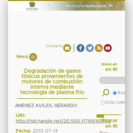
Contacto
Menú
Buscar
en RI
Degradación de gases
tóxicos provenientes de
motores de combustión
interna mediante
tecnología de plasma frio
Buscar 
Esta colecció
JIMENEZ AVILES, GERARDO
URI:
Buscar
http://hdl.handle.net/20.500.11799/65472
en RI
Fecha:
2015-07-14