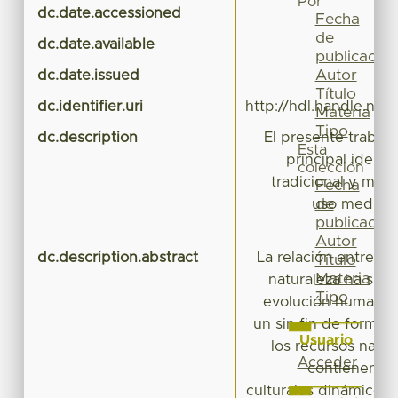
Por
dc.date.accessioned
20
Fecha
de
dc.date.available
20
publicación
Autor
dc.date.issued
Título
dc.identifier.uri
http://hdl.handle.ne
Materia
Tipo
dc.description
El presente trabaj
Esta
principal identi
colección
tradicional y mane
Fecha
de
uso medicina
publicación
Autor
dc.description.abstract
La relación entre lo
Título
Materia
naturaleza ha sido
Tipo
evolución humana, 
un sin fin de forma
Usuario
los recursos natur
Acceder
contienen sig
culturales dinámicos 