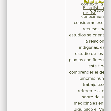
Estadísticas
contexto, a tra
Estadísticas
creado, pe
de uso
conocimientos
consideran esencia
recursos natur
estudios se orientan
la relación e
indígenas, es de 
estudio de los uso
plantas con fines med
este tipo 
comprender el desarr
binomio humano
trabajo examin
referente al cono
sobre del uso 
medicinales en la
Jiquipilco el Viej