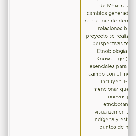
de México. Ade
cambios generados e
conocimiento dentro d
relaciones bioló
proyecto se realizó ba
perspectivas teór
Etnobiología y T
Knowledge (TEK)
esenciales para aso
campo con el medio 
incluyen. Por 
mencionar que es
nuevos pro
etnobotánica
visualizan en soc
indígena y esto r
puntos de mayo