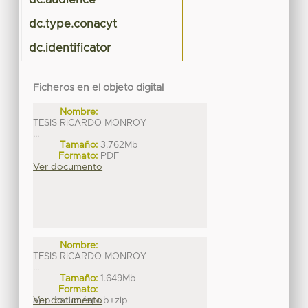
dc.audience
dc.type.conacyt
dc.identificator
Ficheros en el objeto digital
Nombre:
TESIS RICARDO MONROY
...
Tamaño:
3.762Mb
Formato:
PDF
Ver documento
Nombre:
TESIS RICARDO MONROY
...
Tamaño:
1.649Mb
Formato:
application/epub+zip
Ver documento