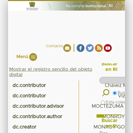
Contacto
Menú
Buscar
Mostrar el registro sencillo del objeto
en RI
digital
dc.contributor
Chávez Mejía
Buscar 
dc.contributor
Vizcar
Esta colecció
dc.contributor.advisor
MOCTEZUMA PERE
dc.contributor.author
MONROY GO
Buscar
en RI
dc.creator
MONROY GOMEZ,