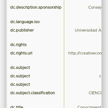
dc.description.sponsorship
Consejo N
dc.language.iso
dc.publisher
Universidad Aut
dc.rights
dc.rights.uri
http://creativecommo
dc.subject
dc.subject
cono
dc.subject
dc.subject.classification
CIENCIAS
dc.title
Conocimiento tr