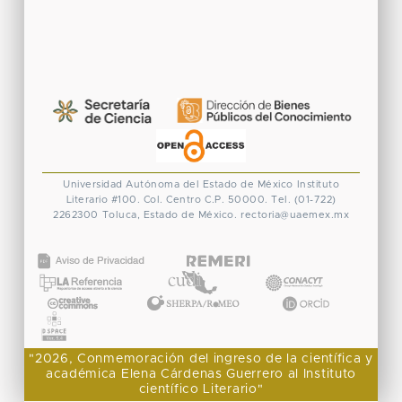
Universidad Autónoma del Estado de México
Instituto
Literario #100. Col. Centro
C.P. 50000. Tel. (01-722)
2262300
Toluca, Estado de México.
rectoria@uaemex.mx
CONACYT
"2026, Conmemoración del ingreso de la científica y
académica Elena Cárdenas Guerrero al Instituto
científico Literario"