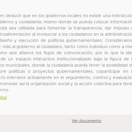
en deducir que en los gobiernos locales no existe una interacci
gobierno y ciudadanía; mismo donde se pueda colocar informaci
sta sea utilizada para fomentar la transparencia, dar impulso 
troalimentación al involucrar a los ciudadanos en la administraci
 diseño y ejecución de políticas gubernamentales. Consideram
 más al gobierno al ciudadano, tanto como individuo como a niv
mo que afiance los flujos de comunicación, por lo que la id
e un espacio interactivo institucionalizado bajo la figura de 
os municipales, donde la ciudadanía pueda tener la posibilidad 
re políticas o proyectos gubernamentales, coparticipar en 
/o intervenir activamente en el seguimiento, control y evaluaci
omover así la organización social y la acción colectiva para ten
erno.
ital
Ver documento