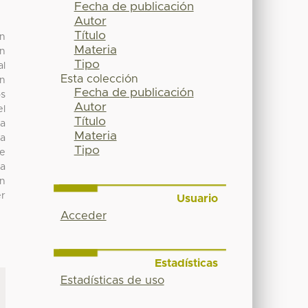
Fecha de publicación
Autor
Título
ón
Materia
ón
Tipo
al
Esta colección
ón
Fecha de publicación
os
Autor
el
Título
ea
Materia
la
Tipo
de
la
ón
er
Usuario
Acceder
Estadísticas
Estadísticas de uso