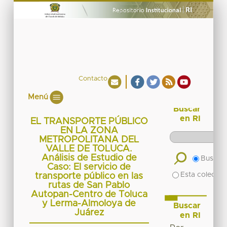
Contacto
Menú
Buscar
en RI
EL TRANSPORTE PÚBLICO
EN LA ZONA
METROPOLITANA DEL
VALLE DE TOLUCA.
Análisis de Estudio de
Buscar 
Caso: El servicio de
Esta colecció
transporte público en las
rutas de San Pablo
Autopan-Centro de Toluca
y Lerma-Almoloya de
Buscar
Juárez
en RI