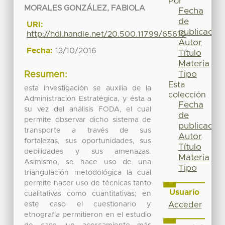
Por
MORALES GONZÁLEZ, FABIOLA
Fecha
de
URI:
publicación
http://hdl.handle.net/20.500.11799/65610
Autor
Fecha:
13/10/2016
Título
Materia
Tipo
Resumen:
Esta
esta investigación se auxilia de la
colección
Administración Estratégica, y ésta a
Fecha
su vez del análisis FODA, el cual
de
permite observar dicho sistema de
publicación
transporte a través de sus
Autor
fortalezas, sus oportunidades, sus
Título
debilidades y sus amenazas.
Materia
Asimismo, se hace uso de una
Tipo
triangulación metodológica la cual
permite hacer uso de técnicas tanto
Usuario
cualitativas como cuantitativas; en
este caso el cuestionario y
Acceder
etnografía permitieron en el estudio