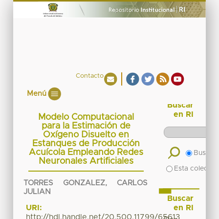
Contacto
Menú
Buscar
en RI
Modelo Computacional
para la Estimación de
Oxígeno Disuelto en
Estanques de Producción
Acuícola Empleando Redes
Buscar 
Neuronales Artificiales
Esta colecció
TORRES GONZALEZ, CARLOS
JULIAN
Buscar
en RI
URI:
http://hdl.handle.net/20.500.11799/65613