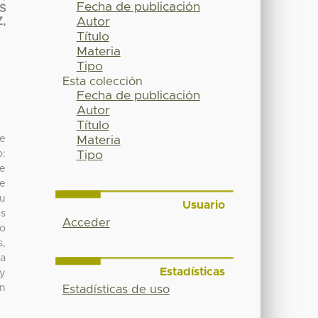
Fecha de publicación
S
Autor
,
Título
Materia
Tipo
Esta colección
Fecha de publicación
Autor
Título
de
Materia
o:
Tipo
ne
se
su
Usuario
os
Acceder
do
s,
la
Estadísticas
 y
un
Estadísticas de uso