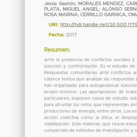
Jesús Gastón
;
MORALES MENDEZ, CAR
PLATA, MIGUEL ANGEL
;
ALONSO SERN
ROSA MARINA
;
CERRILLO GARNICA, OM
URI:
http://hdl.handle.net/20.500.11
Fecha:
2017
Resumen:
Ante la presencia de conflictos sociales y
solución y confrontación. Es el estudio de 
Respuestas comunitarias ante conflictos 
catorce textos que analizan las respuestas
han organizado para autogestionar solucion
propio entorno. Las aportaciones de inves
particulares, exponen casos de estudio so
para afrontar los retos que representan p
productores de energía, entre otros. Los en
acción colectiva como la ética, el desp
visibilización. Este material, que reúne es
compendio de métodos de investigación y un