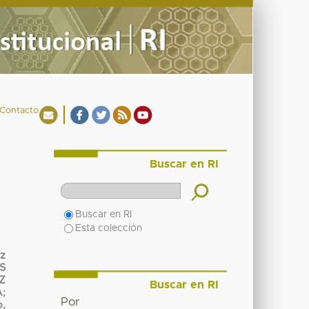
Contacto
Buscar en RI
Buscar en RI
Esta colección
ez
S
Z
Buscar en RI
A
;
Por
o,