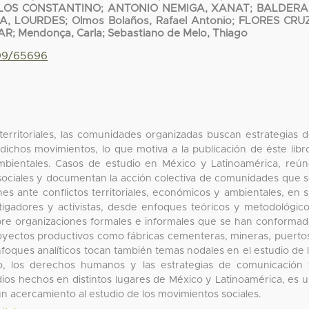
LOS CONSTANTINO
;
ANTONIO NEMIGA, XANAT
;
BALDERA
A, LOURDES
;
Olmos Bolaños, Rafael Antonio
;
FLORES CRUZ
AR
;
Mendonça, Carla
;
Sebastiano de Melo, Thiago
799/65696
 territoriales, las comunidades organizadas buscan estrategias 
dichos movimientos, lo que motiva a la publicación de éste libr
ambientales. Casos de estudio en México y Latinoamérica, reú
 sociales y documentan la acción colectiva de comunidades que 
es ante conflictos territoriales, económicos y ambientales, en 
tigadores y activistas, desde enfoques teóricos y metodológic
bre organizaciones formales e informales que se han conforma
royectos productivos como fábricas cementeras, mineras, puerto
foques analíticos tocan también temas nodales en el estudio de 
ojo, los derechos humanos y las estrategias de comunicación
tudios hechos en distintos lugares de México y Latinoamérica, es 
 acercamiento al estudio de los movimientos sociales.