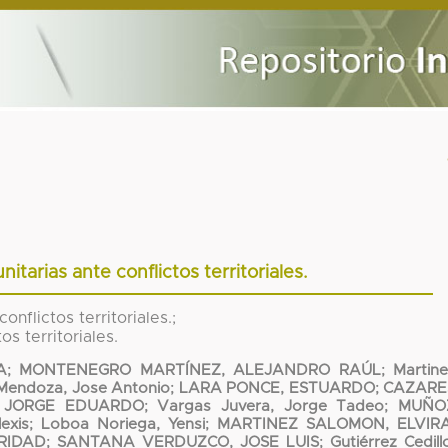
tarias ante conflictos territoriales.
nflictos territoriales.;
s territoriales.
A
;
MONTENEGRO MARTÍNEZ, ALEJANDRO RAÚL
;
Martin
 Mendoza, Jose Antonio
;
LARA PONCE, ESTUARDO
;
CAZARE
, JORGE EDUARDO
;
Vargas Juvera, Jorge Tadeo
;
MUÑO
exis
;
Loboa Noriega, Yensi
;
MARTINEZ SALOMON, ELVIR
RIDAD
;
SANTANA VERDUZCO, JOSE LUIS
;
Gutiérrez Cedill