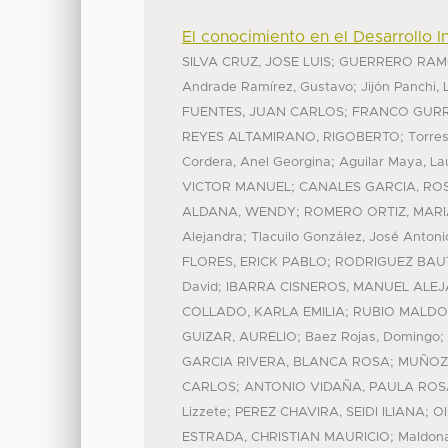
El conocimiento en el Desarrollo I
;
SILVA CRUZ, JOSE LUIS
GUERRERO RAMO
;
Andrade Ramírez, Gustavo
Jijón Panchi, 
;
FUENTES, JUAN CARLOS
FRANCO GURR
;
REYES ALTAMIRANO, RIGOBERTO
Torres
;
Cordera, Anel Georgina
Aguilar Maya, La
;
VICTOR MANUEL
CANALES GARCIA, RO
;
ALDANA, WENDY
ROMERO ORTIZ, MAR
;
Alejandra
Tlacuilo González, José Antoni
;
FLORES, ERICK PABLO
RODRIGUEZ BAUT
;
David
IBARRA CISNEROS, MANUEL ALE
;
COLLADO, KARLA EMILIA
RUBIO MALDO
;
;
GUIZAR, AURELIO
Baez Rojas, Domingo
;
GARCIA RIVERA, BLANCA ROSA
MUÑOZ 
;
CARLOS
ANTONIO VIDAÑA, PAULA ROS
;
;
Lizzete
PEREZ CHAVIRA, SEIDI ILIANA
Ol
;
ESTRADA, CHRISTIAN MAURICIO
Maldona