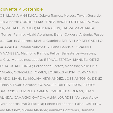
ncluyente y Sostenible
;
;
;
S, LILIANA ANGELICA
Celaya Ramos, Moisés
Tovar, Gerardo
;
;
Luis Alberto
GORDILLO MARTINEZ, ANGEL ESTEBAN
ROMAN
;
;
IA, RAFAEL TIMOTEO
MEDINA CELIS, LAURA MARGARITA
;
;
;
 Torres, Ramiro
Abaid Abraham, Elena
Cordera, Antonia
Pasco
;
;
ura
García Guerrero, Martha Gabriela
DEL VILLAR DELGADILLO,
;
;
SA AZALEA
Román Sánchez, Yuliana Gabriela
OVANDO
;
;
IA VANESSA
Machorro Ramos, Felipe
Ballesteros-Aureoles,
;
;
;
o
Cruz Montesinos, Leticia
BERNAL ZEPEDA, MANUEL
ORTIZ
;
;
ISTA, JUAN JORGE
Fernandez-Cortez, Vanessa
Valle Cruz,
;
;
JANDRO
GONZALEZ TORRES, LOURDES ALICIA
CERVANTES
;
;
NADO, MANUEL
MOLINA HERNANDEZ, JOSE ANTONIO
DENIZ
;
;
Telpalo Tovar, Gerardo
GONZALEZ BALLESTEROS, ISIDRO
;
PALACIOS, LUZ DEL CARMEN
CRUDET BALDERAS, JUAN
;
;
ALINDA
CAMACHO GARCÍA, ALMA LOURDES
Velazco Aulcy,
;
;
ivera Santos, María Estrella
Ponce Hernández, Luisa
CASTILLO
;
do Martínez, Midiam Mariana
Ramírez Contreras, Bernabé