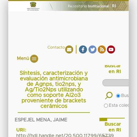
Contacto
Menú
Buscar
en RI
Síntesis, caracterización y
evaluación antimicrobiana
de Agnps, tio2nps, y
Ag/Tio2Nps utilizando
como soporte Al2o3
Buscar 
proveniente de brackets
Esta colecció
cerámicos
ESPEJEL MENA, JAIME
Buscar
en RI
URI:
http://hdl.handle.net/20.500.11799/65739