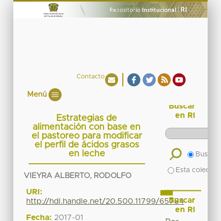
Contacto
Menú
Buscar
en RI
Estrategias de
alimentación con base en
el pastoreo para modificar
el perfil de ácidos grasos
en leche
Buscar 
Esta colecció
VIEYRA ALBERTO, RODOLFO
URI:
Buscar
http://hdl.handle.net/20.500.11799/65784
en RI
Fecha:
2017-01