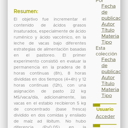
Por
Fecha
Resumen:
de
publicación
El objetivo fue incrementar el
Autor
contenido de ácidos grasos
Título
insaturados, especialmente de ácido
Materia
ruménico y ácido vaccénico, en la
Tipo
leche de vacas bajo diferentes
Esta
estrategias de alimentación basadas
colección
en el pastoreo. El primer
Fecha
experimento consistió en evaluar la
de
permanencia en la pradera de 8
publicación
horas continuas (8h), 8 horas
Autor
divididas en dos tiempos (4+4h) y 12
Título
horas continuas (12h), con una
Materia
asignación de pasto 22 kg
Tipo
MS/vaca/día, adicionalmente, las
vacas en el establo recibieron 5 kg
Usuario
de concentrado (base fresca)
dividido en dos comidas y ensilado
Acceder
de maíz ad libitum. No hubo
diferencia (P>0.05) en la