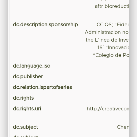
aftr bioreduction 
dc.description.sponsorship
CCIQS; “Fideico
Administracion no. 
the L´ınea de Investig
16´ “Innovacion 
“Colegio de Post
dc.language.iso
dc.publisher
dc.relation.ispartofseries
dc.rights
dc.rights.uri
http://creativecomm
dc.subject
Chenopo