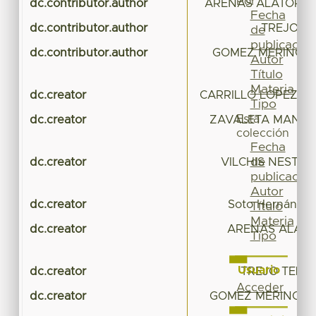
Por
dc.contributor.author
ARENAS ALATORRE
Fecha
dc.contributor.author
TREJO TEL
de
publicación
dc.contributor.author
GOMEZ MERINO,
Autor
Título
Materia
dc.creator
CARRILLO LOPEZ, L
Tipo
Esta
dc.creator
ZAVALETA MANCER
colección
Fecha
de
dc.creator
VILCHIS NESTOR
publicación
Autor
dc.creator
Soto Hernández
Título
Materia
dc.creator
ARENAS ALATO
Tipo
Usuario
dc.creator
TREJO TELLEZ
Acceder
dc.creator
GOMEZ MERINO, 