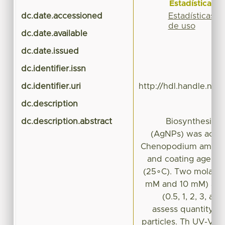
Estadísticas
Estadísticas
dc.date.accessioned
2
de uso
dc.date.available
2
dc.date.issued
dc.identifier.issn
dc.identifier.uri
http://hdl.handle.ne
dc.description
A
dc.description.abstract
Biosynthesis of
(AgNPs) was achie
Chenopodium ambrosi
and coating agent 
(25∘C). Two molar s
mM and 10 mM) and 
(0.5, 1, 2, 3, a
assess quantity, s
particles. Th UV-Vis 