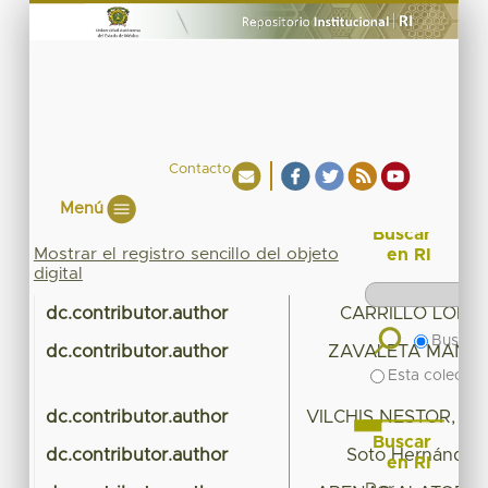
Contacto
Menú
Buscar
Mostrar el registro sencillo del objeto
en RI
digital
dc.contributor.author
CARRILLO LOPEZ
Buscar 
dc.contributor.author
ZAVALETA MANCE
Esta colecció
dc.contributor.author
VILCHIS NESTOR, A
Buscar
dc.contributor.author
Soto Hernández
en RI