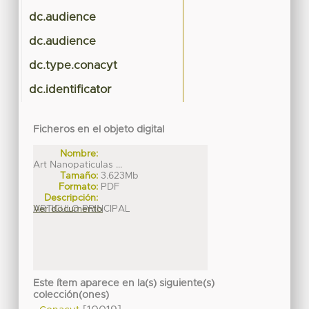
dc.audience
dc.audience
dc.type.conacyt
dc.identificator
Ficheros en el objeto digital
Nombre:
Art Nanopaticulas ...
Tamaño:
3.623Mb
Formato:
PDF
Descripción:
ARTICULO PRINCIPAL
Ver documento
Este ítem aparece en la(s) siguiente(s)
colección(ones)