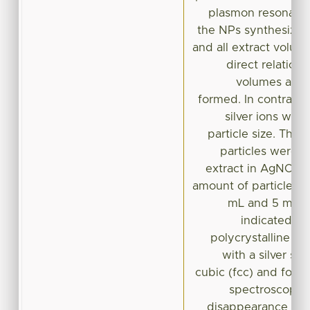
plasmon resonanc
the NPs synthesize
and all extract volum
direct relation
volumes and q
formed. In contrast,
silver ions was 
particle size. Th s
particles were o
extract in AgNO3 1
amount of particles 
mL and 5 mL of
indicated th
polycrystalline a
with a silver st
cubic (fcc) and fouri
spectroscopy (
disappearance of 