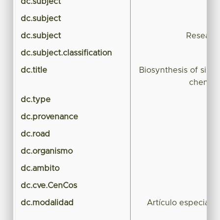
dc.subject
dc.subject
dc.subject
Research
dc.subject.classification
B
dc.title
Biosynthesis of silve
chenop
dc.type
dc.provenance
dc.road
dc.organismo
dc.ambito
dc.cve.CenCos
dc.modalidad
Artículo especiali