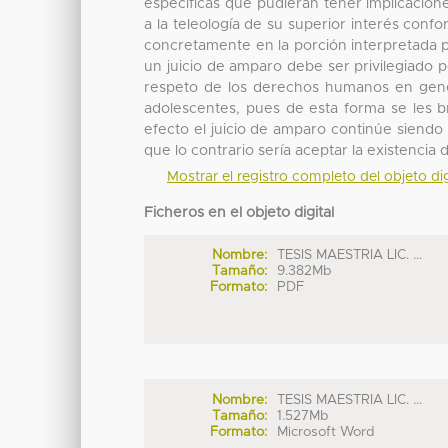
específicas que pudieran tener implicacio
a la teleología de su superior interés conf
concretamente en la porción interpretada p
un juicio de amparo debe ser privilegiado p
respeto de los derechos humanos en gener
adolescentes, pues de esta forma se les bri
efecto el juicio de amparo continúe siend
que lo contrario sería aceptar la existencia de
Mostrar el registro completo del objeto dig
Ficheros en el objeto digital
Nombre:
TESIS MAESTRIA LIC. ...
Tamaño:
9.382Mb
Formato:
PDF
Nombre:
TESIS MAESTRIA LIC. ...
Tamaño:
1.527Mb
Formato:
Microsoft Word