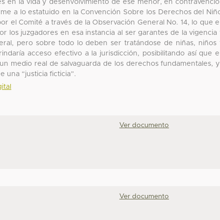
nes en la vida y desenvolvimiento de ese menor, en contravenci
orme a lo estatuido en la Convención Sobre los Derechos del Niñ
or el Comité a través de la Observación General No. 14, lo que 
or los juzgadores en esa instancia al ser garantes de la vigencia
al, pero sobre todo lo deben ser tratándose de niñas, niños
ndaría acceso efectivo a la jurisdicción, posibilitando así que 
o un medio real de salvaguarda de los derechos fundamentales, 
 una “justicia ficticia”.
ital
Ver documento
Ver documento