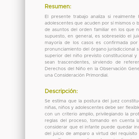
Resumen:
El presente trabajo analiza si realmente 
adolescentes que acuden por sí mismos o bi
de asuntos del orden familiar en los que n
supuesto, en general, es sobreseído el ju
mayoría de los casos es confirmada por 
pronunciamiento del órgano jurisdiccional s
superior del niño previsto constitucional
sean trascendentes, sirviendo de referen
Derechos del Niño en la Observación Gener
una Consideración Primordial.
Descripción:
Se estima que la postura del juez consti
niñas, niños y adolescentes debe ser flexibl
con un criterio amplio, privilegiando la pr
reglas del proceso, tomando en cuenta la
considerar que el infante puede quedar i
del juicio de amparo a virtud del requisit