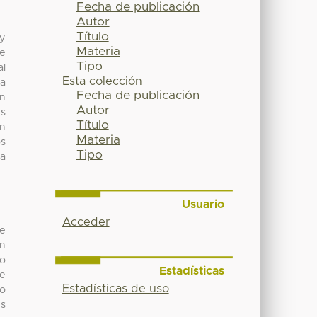
Fecha de publicación
Autor
Título
 y
Materia
se
Tipo
al
Esta colección
la
Fecha de publicación
un
Autor
és
Título
ón
Materia
os
Tipo
ea
Usuario
Acceder
de
ón
 o
Estadísticas
be
Estadísticas de uso
to
es