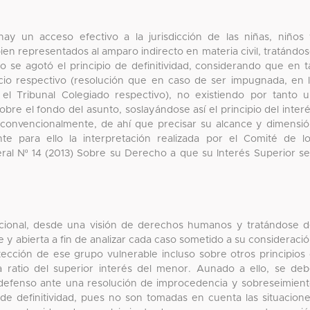
hay un acceso efectivo a la jurisdicción de las niñas, niños
en representados al amparo indirecto en materia civil, tratándo
o se agotó el principio de definitividad, considerando que en t
icio respectivo (resolución que en caso de ser impugnada, en 
el Tribunal Colegiado respectivo), no existiendo por tanto 
obre el fondo del asunto, soslayándose así el principio del inter
 y convencionalmente, de ahí que precisar su alcance y dimensi
te para ello la interpretación realizada por el Comité de l
al Nº 14 (2013) Sobre su Derecho a que su Interés Superior s
tucional, desde una visión de derechos humanos y tratándose 
e y abierta a fin de analizar cada caso sometido a su consideraci
otección de ese grupo vulnerable incluso sobre otros principios
 ratio del superior interés del menor. Aunado a ello, se de
ndefenso ante una resolución de improcedencia y sobreseimien
o de definitividad, pues no son tomadas en cuenta las situacion