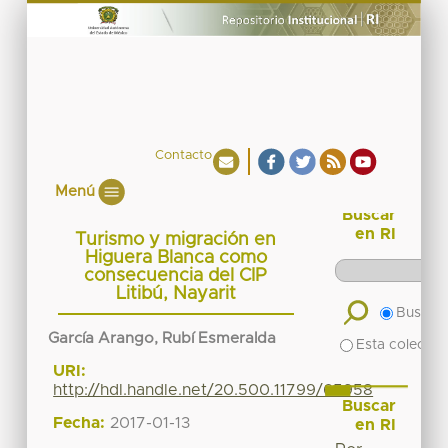
Contacto
Menú
Buscar
en RI
Turismo y migración en
Higuera Blanca como
consecuencia del CIP
Litibú, Nayarit
Buscar 
García Arango, Rubí Esmeralda
Esta colecció
URI:
http://hdl.handle.net/20.500.11799/65958
Buscar
Fecha:
2017-01-13
en RI