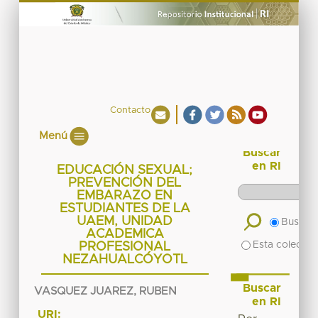
Contacto
Menú
Buscar
en RI
EDUCACIÓN SEXUAL;
PREVENCIÓN DEL
EMBARAZO EN
ESTUDIANTES DE LA
UAEM, UNIDAD
Buscar 
ACADEMICA
Esta colecció
PROFESIONAL
NEZAHUALCÓYOTL
Buscar
VASQUEZ JUAREZ, RUBEN
en RI
URI: