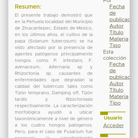
Por
Fecha
Resumen:
de
El presente trabajo demostró que
publicación
en la Peñuela localidad del Municipio
Autor
de Zinacantepec, Estado de México,
Título
en los últimos años, el cultivo de la
Materia
papa (Solanum tuberosum) se ha
Tipo
visto afectado por la presencia de
Esta
agentes patógenos principalmente
colección
hongos como P. infestans, F.
Fecha
avenaceum, Alternaria sp y
de
Rhizoctonia sp. causantes de
publicación
enfermedades que degradan la
Autor
calidad del tubérculo tales como
Título
Tizón temprano, Damping off, Tizón
Materia
tardío y Rizoctoniasis
Tipo
respectivamente. La caracterización
morfológica ayudó a ubicar
Usuario
taxonómicamente a nivel de género
a los cuatro hongos patógenos.
Acceder
Pero, para el caso de Fusarium fue