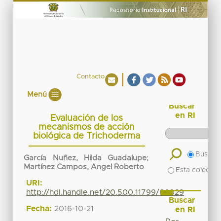
Contacto
Menú
Buscar
en RI
Evaluación de los
mecanismos de acción
biológica de Trichoderma
Buscar 
García Nuñez, Hilda Guadalupe
;
Martínez Campos, Angel Roberto
Esta colecció
URI:
http://hdl.handle.net/20.500.11799/66029
Buscar
Fecha:
2016-10-21
en RI