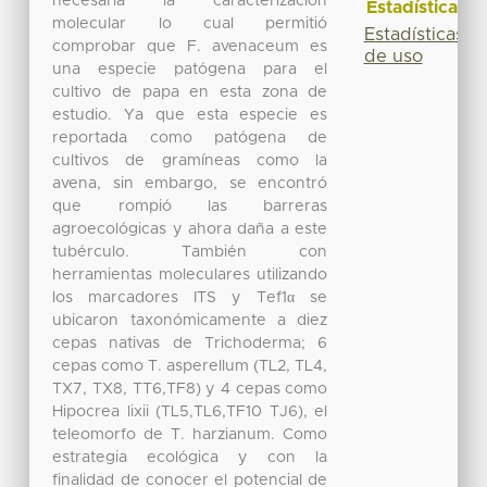
necesaria la caracterización
Estadísticas
molecular lo cual permitió
Estadísticas
comprobar que F. avenaceum es
de uso
una especie patógena para el
cultivo de papa en esta zona de
estudio. Ya que esta especie es
reportada como patógena de
cultivos de gramíneas como la
avena, sin embargo, se encontró
que rompió las barreras
agroecológicas y ahora daña a este
tubérculo. También con
herramientas moleculares utilizando
los marcadores ITS y Tef1α se
ubicaron taxonómicamente a diez
cepas nativas de Trichoderma; 6
cepas como T. asperellum (TL2, TL4,
TX7, TX8, TT6,TF8) y 4 cepas como
Hipocrea lixii (TL5,TL6,TF10 TJ6), el
teleomorfo de T. harzianum. Como
estrategia ecológica y con la
finalidad de conocer el potencial de