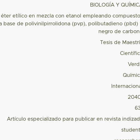
BIOLOGÍA Y QUÍMI
 éter etílico en mezcla con etanol empleando compuest
 a base de polivinilpirrolidona (pvp), polibutadieno (pbd)
negro de carbo
Tesis de Maestr
Científi
Verd
Quími
Internacion
2040
6
Artículo especializado para publicar en revista indiza
studen