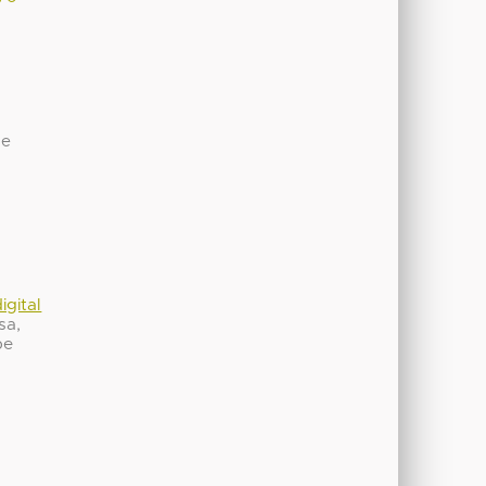
de
igital
sa,
be