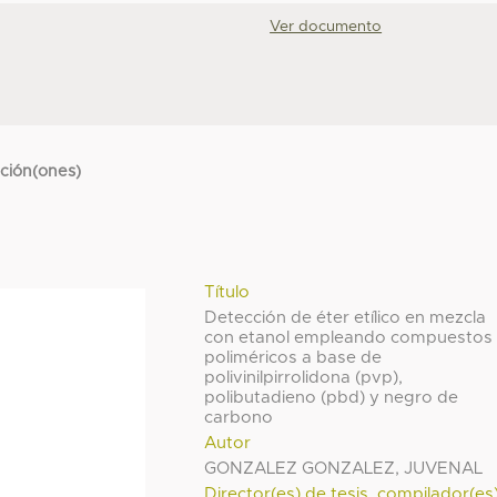
Ver documento
cción(ones)
Título
Detección de éter etílico en mezcla
con etanol empleando compuestos
poliméricos a base de
polivinilpirrolidona (pvp),
polibutadieno (pbd) y negro de
carbono
Autor
GONZALEZ GONZALEZ, JUVENAL
Director(es) de tesis, compilador(es