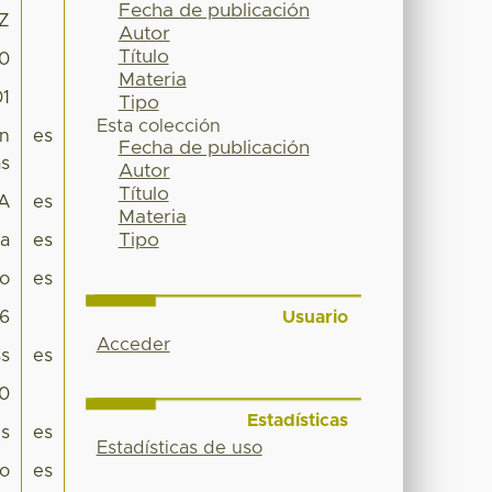
Fecha de publicación
0Z
Autor
Título
30
Materia
01
Tipo
Esta colección
ón
es
Fecha de publicación
as
Autor
Título
A
es
Materia
Tipo
pa
es
co
es
Usuario
16
Acceder
s
es
.0
Estadísticas
es
es
Estadísticas de uso
no
es