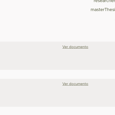
researche
masterThes
Ver documento
Ver documento