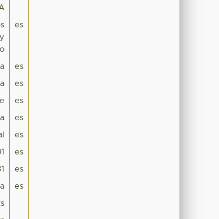
CA
os
es
 y
no
ía
es
ca
es
e
es
ca
es
al
es
1
es
31
es
da
es
ts