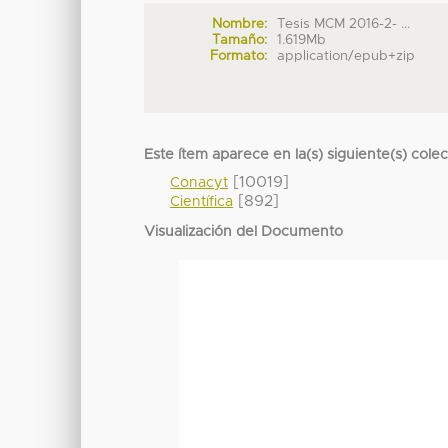
Nombre:
Tesis MCM 2016-2- ...
Tamaño:
1.619Mb
Formato:
application/epub+zip
Este ítem aparece en la(s) siguiente(s) cole
[10019]
Conacyt
[892]
Científica
Visualización del Documento