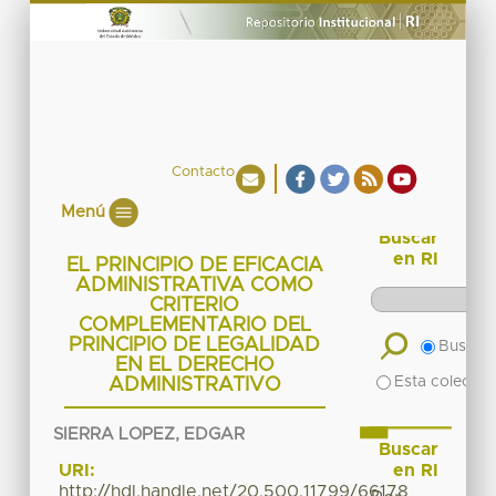
Contacto
Menú
Buscar
en RI
EL PRINCIPIO DE EFICACIA
ADMINISTRATIVA COMO
CRITERIO
COMPLEMENTARIO DEL
PRINCIPIO DE LEGALIDAD
Buscar 
EN EL DERECHO
Esta colecció
ADMINISTRATIVO
SIERRA LOPEZ, EDGAR
Buscar
en RI
URI:
http://hdl.handle.net/20.500.11799/66178