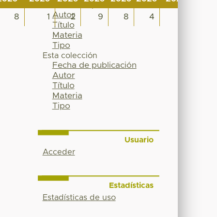
Fecha de publicación
Autor
8
1
2
9
8
4
0
Título
Materia
Tipo
Esta colección
Fecha de publicación
Autor
Título
Materia
Tipo
Usuario
Acceder
Estadísticas
Estadísticas de uso