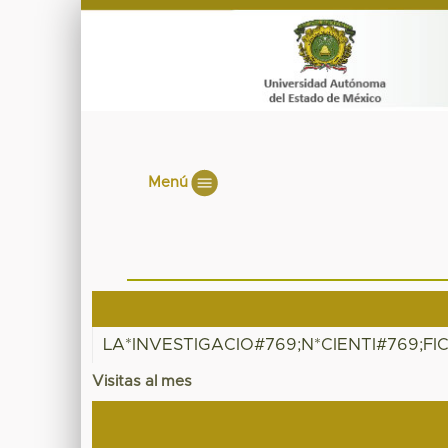
Menú
LA*INVESTIGACIO#769;N*CIENTI#769;FI
Visitas al mes