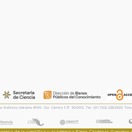
co
Instituto Literario #100. Col. Centro
C.P. 50000. Tel. (01-722) 2262300
Tolu
CONACYT
eso de la científica y académica Elena Cárdenas Guerrero al I