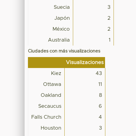
Suecia
3
Japón
2
México
2
Australia
1
Ciudades con más visualizaciones
Visualizaciones
Kiez
43
Ottawa
11
Oakland
8
Secaucus
6
Falls Church
4
Houston
3