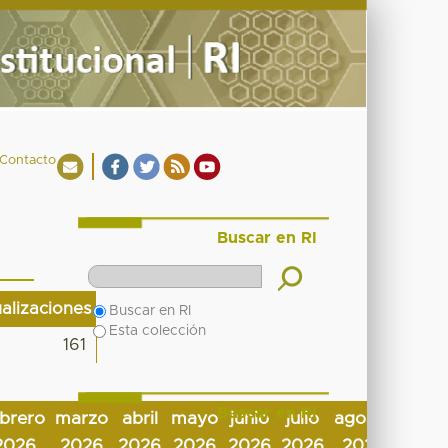
Contacto
Buscar en RI
ualizaciones
Buscar en RI
Esta colección
161
Buscar en RI
ebrero
marzo
abril
mayo
junio
julio
agosto
Por
2026
2026
2026
2026
2026
2026
2026