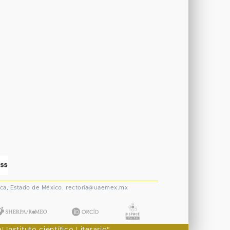
ca, Estado de México.
rectoria@uaemex.mx
nstituto científico Literario"