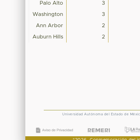
Palo Alto
3
Washington
3
Ann Arbor
2
Auburn Hills
2
Universidad Autónoma del Estado de Méxi
"2026, Conmemoración del ingr