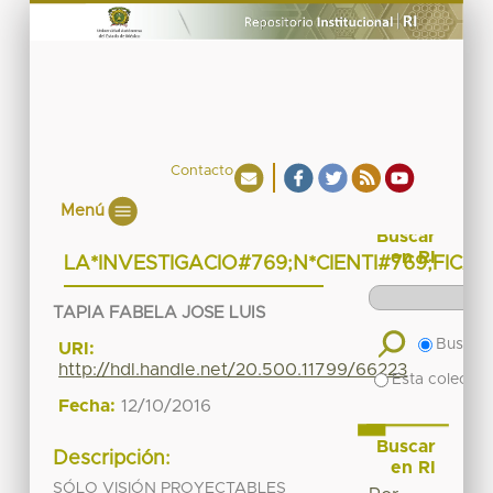
Contacto
Menú
Buscar
en RI
LA*INVESTIGACIO#769;N*CIENTI#769;FICA
TAPIA FABELA JOSE LUIS
Buscar 
URI:
http://hdl.handle.net/20.500.11799/66223
Esta colecció
Fecha:
12/10/2016
Buscar
Descripción:
en RI
SÓLO VISIÓN PROYECTABLES