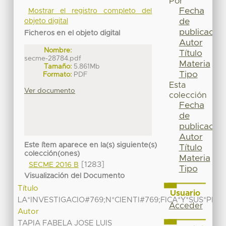
Por
Fecha
Mostrar el registro completo del
de
objeto digital
publicación
Ficheros en el objeto digital
Autor
Nombre:
Título
secme-28784.pdf
Materia
Tamaño:
5.861Mb
Tipo
Formato:
PDF
Esta
Ver documento
colección
Fecha
de
publicación
Autor
Este ítem aparece en la(s) siguiente(s)
Título
colección(ones)
Materia
[1283]
SECME 2016 B
Tipo
Visualización del Documento
Título
Usuario
LA*INVESTIGACIO#769;N*CIENTI#769;FICA*Y*SUS*PRI
Acceder
Autor
TAPIA FABELA JOSE LUIS