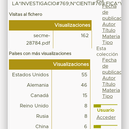
Por
LA*INVESTIGACIO#769;N*CIENTI#769;FICA*Y*
Fecha
de
Visitas al fichero
publicación
Autor
Visualizaciones
Título
secme-
162
Materia
Tipo
28784.pdf
Esta
Países con más visualizaciones
colección
Fecha
Visualizaciones
de
publicación
Estados Unidos
55
Autor
Título
Alemania
46
Materia
Canadá
15
Tipo
Reino Unido
8
Usuario
Rusia
8
Acceder
China
6