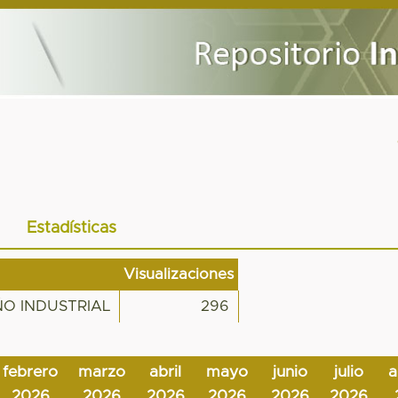
Estadísticas
Visualizaciones
O INDUSTRIAL
296
febrero
marzo
abril
mayo
junio
julio
a
2026
2026
2026
2026
2026
2026