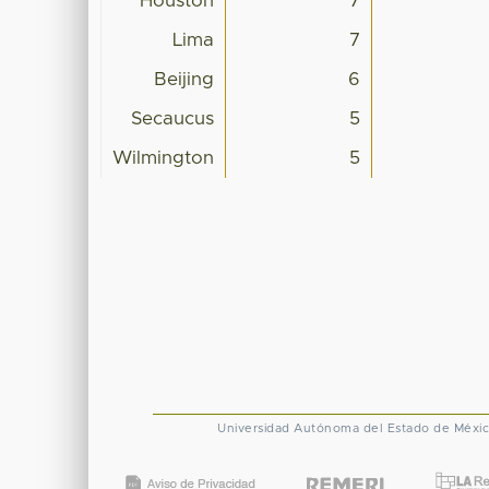
Houston
7
Lima
7
Beijing
6
Secaucus
5
Wilmington
5
Universidad Autónoma del Estado de Méxi