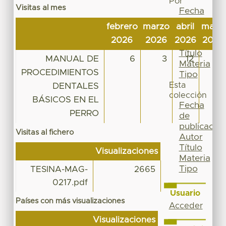
Por
Visitas al mes
Fecha
de
febrero
marzo
abril
mayo
publicación
2026
2026
2026
2026
Autor
Título
MANUAL DE
6
3
12
22
Materia
PROCEDIMIENTOS
Tipo
Esta
DENTALES
colección
BÁSICOS EN EL
Fecha
PERRO
de
publicación
Visitas al fichero
Autor
Título
Visualizaciones
Materia
Tipo
TESINA-MAG-
2665
0217.pdf
Usuario
Países con más visualizaciones
Acceder
Visualizaciones