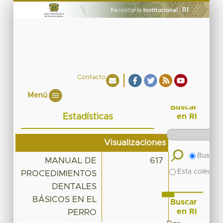
Contacto
Menú
Buscar
Estadísticas
en RI
Visualizaciones
Buscar 
MANUAL DE
617
Esta colecció
PROCEDIMIENTOS
DENTALES
BÁSICOS EN EL
Buscar
en RI
PERRO