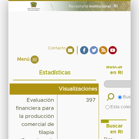
Contacto
Menú
Buscar
Estadísticas
en RI
Visualizaciones
Buscar 
Evaluación
397
Esta colecció
financiera para
la producción
comercial de
Buscar
en RI
tilapia