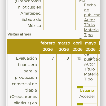
Por
(Oreochromis
Fecha
niloticus) en
de
Amatepec,
publicación
Estado de
Autor
Título
México
Materia
Visitas al mes
Tipo
Esta
febrero
marzo
abril
mayo
jun
colección
Fecha
2026
2026
2026
2026
20
de
Evaluación
7
3
19
24
1
publicación
Autor
financiera
Título
para la
Materia
producción
Tipo
comercial de
tilapia
Usuario
(Oreochromis
Acceder
niloticus) en