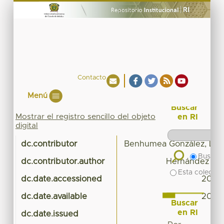
Contacto
Menú
Buscar
Mostrar el registro sencillo del objeto
en RI
digital
dc.contributor
Benhumea González, Laur
Buscar 
dc.contributor.author
Hernández Ce
Esta colecció
dc.date.accessioned
2017-
dc.date.available
2017-
Buscar
en RI
dc.date.issued