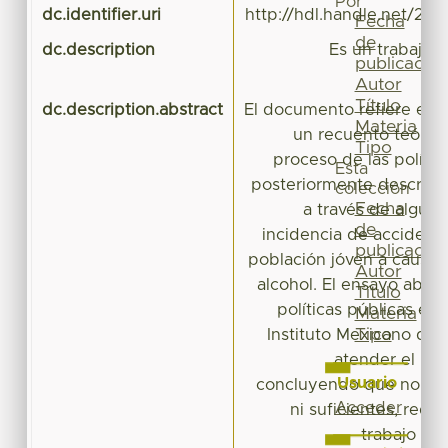
Por
dc.identifier.uri
http://hdl.handle.net/20
Fecha
de
dc.description
Es un trabajo p
publicación
mo
Autor
Título
dc.description.abstract
El documento refiere en
Materia
un recuento teóric
Tipo
proceso de las polític
Esta
posteriormente describir
colección
Fecha
a través de algunas
de
incidencia de accidente
publicación
población jóven a causa
Autor
alcohol. El ensayo abord
Título
políticas públicas em
Materia
Tipo
Instituto Mexicano de 
atender el pr
Usuario
concluyendo que no han
Acceder
ni suficientes, requ
trabajo col