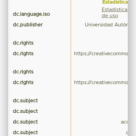
Estadísticas
t
Estadísticas
dc.language.iso
de uso
dc.publisher
Universidad Autónom
dc.rights
dc.rights
https://creativecommons.
dc.rights
dc.rights
https://creativecommons.
dc.subject
dc.subject
p
dc.subject
accide
dc.subject
con