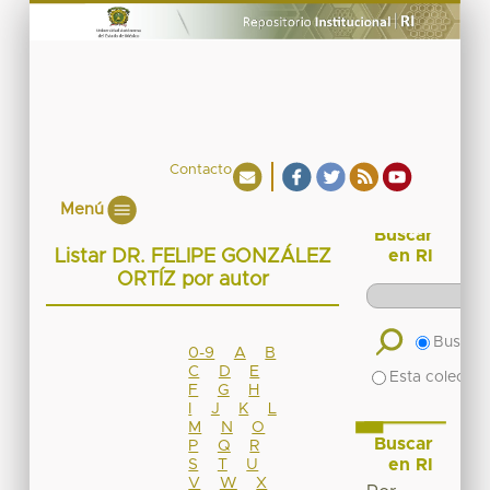
Contacto
Menú
Buscar
Listar DR. FELIPE GONZÁLEZ
en RI
ORTÍZ por autor
Buscar 
0-9
A
B
C
D
E
Esta colecció
F
G
H
I
J
K
L
M
N
O
Buscar
P
Q
R
en RI
S
T
U
V
W
X