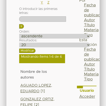
Por
Y
Z
Fecha
O introducir las primeras
de
letras:
publicación
Autor
Título
Materia
Orden:
Tipo
Esta
Resultados:
colección
Fecha
de
Mostrando ítems 1-6 de 6
publicación
Autor
Título
Nombre de los
Materia
autores
Tipo
AGUADO LOPEZ,
Usuario
EDUARDO
[1]
Acceder
GONZALEZ ORTIZ,
FELIPE
[2]