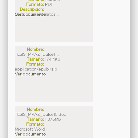
Formato:
PDF
Descripción:
Lectura de los datos ...
Ver documento
Nombre:
TESIS_MPAZ_Dulce1 ...
Tamaño:
174.4Kb
Formato:
application/epub+zip
Ver documento
Nombre:
TESIS_MPAZ_Dulce15.doc
Tamaño:
1.376Mb
Formato:
Microsoft Word
Ver documento