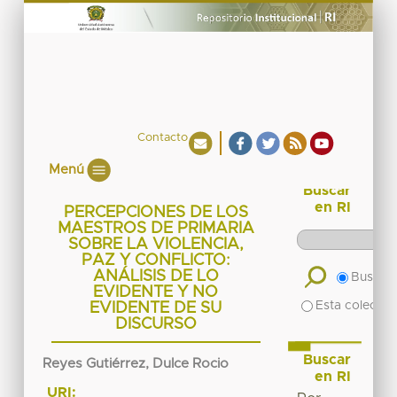
Contacto
Menú
Buscar
en RI
PERCEPCIONES DE LOS
MAESTROS DE PRIMARIA
SOBRE LA VIOLENCIA,
PAZ Y CONFLICTO:
ANÁLISIS DE LO
Buscar 
EVIDENTE Y NO
Esta colecció
EVIDENTE DE SU
DISCURSO
Buscar
Reyes Gutiérrez, Dulce Rocio
en RI
URI: