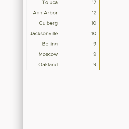
Toluca
17
Ann Arbor
12
Gulberg
10
Jacksonville
10
Beijing
9
Moscow
9
Oakland
9