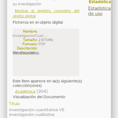
Estadísticas
su investigación
Estadísticas
Mostrar el registro completo del
de uso
objeto digital
Ficheros en el objeto digital
Nombre:
InvestigacionCuan ...
Tamaño:
2.870Mb
Formato:
PDF
Descripción:
Investigación ...
Ver documento
Este ítem aparece en la(s) siguiente(s)
colección(ones)
[304]
Académica
Visualización del Documento
Título
Investigación cuantitativa VS
investigación cualitativa