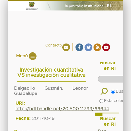
Contacto
Menú
Buscar
en RI
Investigación cuantitativa
VS investigación cualitativa
Delgadillo Guzmán, Leonor
Buscar 
Guadalupe
Esta colecció
URI:
http://hdl.handle.net/20.500.11799/66644
Fecha:
2011-10-19
Buscar
en RI