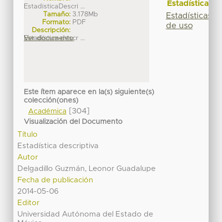
Estadísticas
EstadisticaDescri ...
Tamaño:
3.178Mb
Estadísticas
Formato:
PDF
de uso
Descripción:
Estadística descr ...
Ver documento
Este ítem aparece en la(s) siguiente(s)
colección(ones)
[304]
Académica
Visualización del Documento
Título
Estadística descriptiva
Autor
Delgadillo Guzmán, Leonor Guadalupe
Fecha de publicación
2014-05-06
Editor
Universidad Autónoma del Estado de