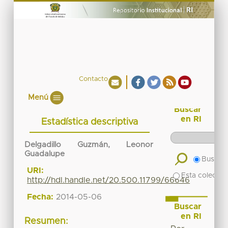
Contacto
Menú
Buscar
en RI
Estadística descriptiva
Delgadillo Guzmán, Leonor
Guadalupe
Buscar 
URI:
Esta colecció
http://hdl.handle.net/20.500.11799/66646
Fecha:
2014-05-06
Buscar
en RI
Resumen: