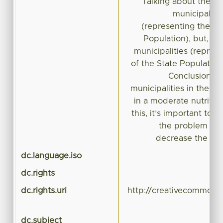
Talking about the nut
municipaliti
(representing the 18
Population), but, in 
municipalities (repres
of the State Populatio
Conclusions: 
municipalities in the St
in a moderate nutrition
this, it’s important to 
the problem and
decrease the nutr
dc.language.iso
dc.rights
dc.rights.uri
http://creativecommons.
dc.subject