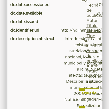
Por
dc.date.accessioned
2017-
Fecha
de
dc.date.available
2017-
publicación
Autor
dc.date.issued
Título
dc.identifier.uri
http://hdl.handle.net/20
Materia
Tipo
dc.description.abstract
Introducción: La infor
Esta
existe en México
colección
Fecha
nutricionales genera
de
nacional, lo cual diluye
publicación
municipal y local, situa
Autor
a la nula detecc
Título
afectadas nutriciona
Materia
Tipo
Describir la situación n
municipal en el Est
Usuario
2005 a través del
Acceder
Nutricional (IRN). Méto
Se realizó un est