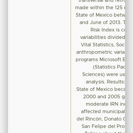
transversal and retros
made within the 125 muni
State of Mexico betwee
and June of 2013. The 
Risk Index is co
variabilities divided in
Vital Statistics, Social
anthropometric variabil
programs Microsoft Exc
(Statistics Packa
Sciences) were used fo
analysis. Results: Th
State of Mexico becam
2000 and 2005 going
moderate IRN index
affected municipaliti
del Rincón, Donato Guerr
San Felipe del Progre