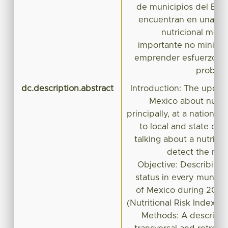
de municipios del Est
encuentran en una cat
nutricional mode
importante no minimiz
emprender esfuerzos pa
problem
dc.description.abstract
Introduction: The updat
Mexico about nutriti
principally, at a national 
to local and state data
talking about a nutritio
detect the mos
Objective: Describing a
status in every municip
of Mexico during 2005
(Nutritional Risk Index; le
Methods: A descriptiv