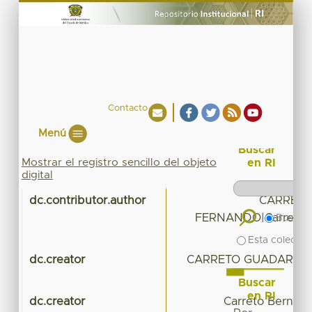
Contacto
Menú
Buscar
Mostrar el registro sencillo del objeto
en RI
digital
dc.contributor.author
CARRETO
FERNANDO|Carreto B
Buscar 
Esta colecció
dc.creator
CARRETO GUADARRA
Buscar
en RI
dc.creator
Carreto Bernal,