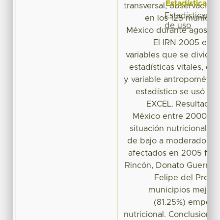
Estadísticas
transversal, observaciona
Estadísticas
en los 125 municip
de uso
México durante agosto 2
El IRN 2005 está
variables que se dividen
estadísticas vitales, est
y variable antropométrica
estadístico se usó el
EXCEL. Resultados:
México entre 2000 y 
situación nutricional 
de bajo a moderado; lo
afectados en 2005 fuer
Rincón, Donato Guerra, Vi
Felipe del Progr
municipios mejorar
(81.25%) empeora
nutricional. Conclusione