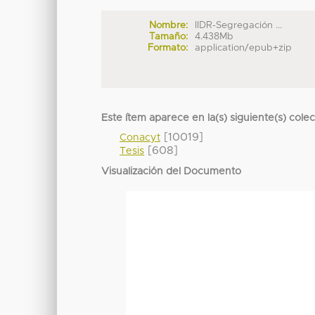
Nombre:
IIDR-Segregación ...
Tamaño:
4.438Mb
Formato:
application/epub+zip
Este ítem aparece en la(s) siguiente(s) cole
[10019]
Conacyt
[608]
Tesis
Visualización del Documento