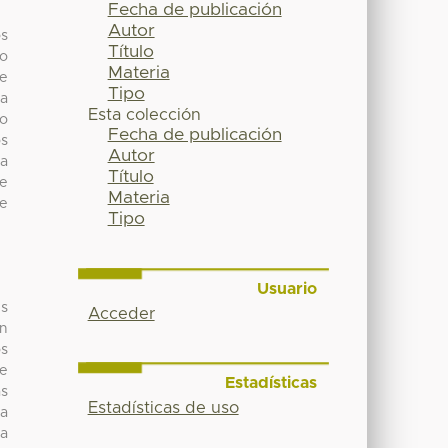
Fecha de publicación
Autor
os
Título
lo
Materia
de
Tipo
 a
Esta colección
do
Fecha de publicación
os
Autor
la
Título
ue
Materia
de
Tipo
Usuario
es
Acceder
en
os
 e
Estadísticas
as
Estadísticas de uso
na
la