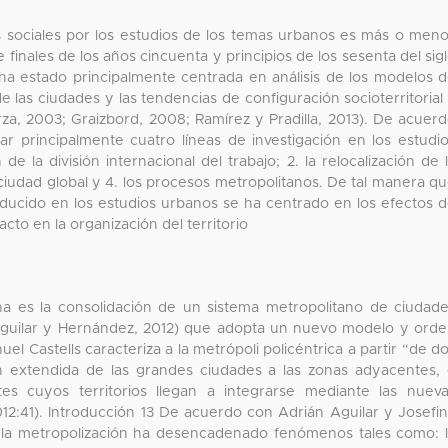
as sociales por los estudios de los temas urbanos es más o men
finales de los años cincuenta y principios de los sesenta del sig
 ha estado principalmente centrada en análisis de los modelos 
las ciudades y las tendencias de configuración socioterritorial
rza, 2003; Graizbord, 2008; Ramírez y Pradilla, 2013). De acuer
ar principalmente cuatro líneas de investigación en los estudi
de la división internacional del trabajo; 2. la relocalización de 
. la ciudad global y 4. los procesos metropolitanos. De tal manera q
oducido en los estudios urbanos se ha centrado en los efectos 
to en la organización del territorio
na es la consolidación de un sistema metropolitano de ciudad
; Aguilar y Hernández, 2012) que adopta un nuevo modelo y ord
el Castells caracteriza a la metrópoli policéntrica a partir “de d
ón extendida de las grandes ciudades a las zonas adyacentes,
tes cuyos territorios llegan a integrarse mediante las nuev
12:41). Introducción 13 De acuerdo con Adrián Aguilar y Josefi
 la metropolización ha desencadenado fenómenos tales como: 