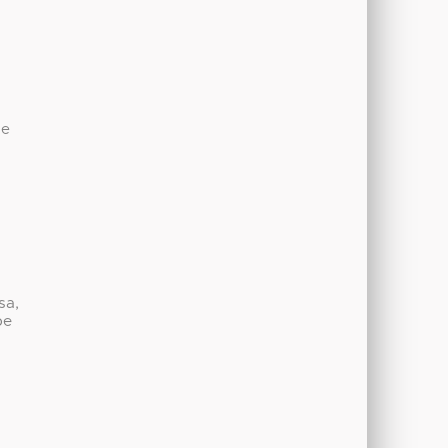
de
a
sa,
be