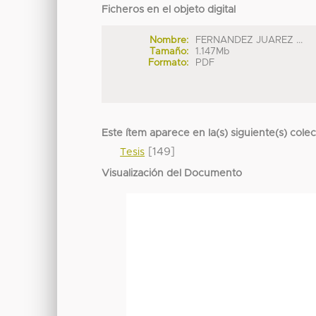
Ficheros en el objeto digital
Nombre:
FERNANDEZ JUAREZ ...
Tamaño:
1.147Mb
Formato:
PDF
Este ítem aparece en la(s) siguiente(s) cole
[149]
Tesis
Visualización del Documento