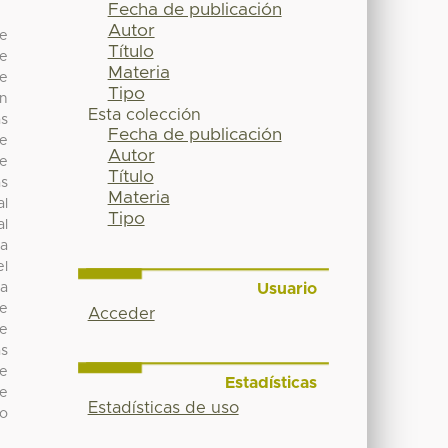
Fecha de publicación
Autor
de
Título
ue
Materia
ue
Tipo
ón
Esta colección
as
Fecha de publicación
se
Autor
de
Título
as
Materia
al
Tipo
al
ta
el
Usuario
ia
 e
Acceder
se
ás
de
Estadísticas
de
Estadísticas de uso
to