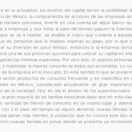
en la actualidad, los dueños del capital tienen la posibilidad 
nco de México, la compra/venta de acciones de las empresas q
de metales preciosos, invertir en una cuenta de algún banco q
iar a empresas y que éstas al paso del tiempo paguen la inversi
o que se va a realizar, se analiza el rubro que conlleva a aquell
e las personas que lo realizan esperan su pago, por lo que 
erar su inversión en poco tiempo, entonces si la empresa don
vería una de sus primeras opciones para colocar su capital en ell
 ganancias mínimas esperadas. Por otro lado, el objetivo primordi
 o maximizar la riqueza conjunta de todos sus accionistas. Lo cu
or de la empresa en el mercado. En este sentido lo que se presen
del sector productos de consumo frecuente y en específico en 
dos en México, considerado actualmente de gran importanc
o de la sociedad. Hoy en día el ámbito de los supermercados
la gran mayoría de las familias mexicanas dado que en esta cla
an variedad de bienes de consumo en un mismo lugar y adem
 con 2 el paso del tiempo se siguen abriendo nuevas tiendas 
sas ganan más clientes, la población que no conoce este tipo 
abren nuevas tiendas en zonas donde se presenta un incremen