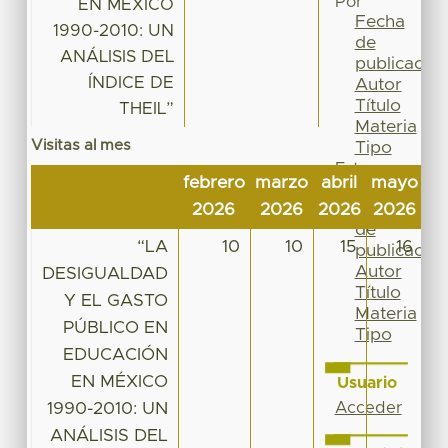
Por
EN MÉXICO
Fecha
1990-2010: UN
de
ANÁLISIS DEL
publicación
ÍNDICE DE
Autor
Título
THEIL”
Materia
Visitas al mes
Tipo
Esta
febrero
marzo
abril
mayo
ju
colección
Fecha
2026
2026
2026
2026
2
de
“LA
10
10
15
16
publicación
Autor
DESIGUALDAD
Título
Y EL GASTO
Materia
PÚBLICO EN
Tipo
EDUCACIÓN
EN MÉXICO
Usuario
1990-2010: UN
Acceder
ANÁLISIS DEL