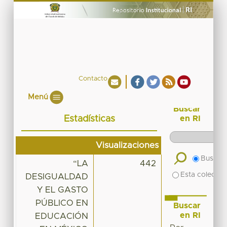
Contacto
Menú
Buscar
Estadísticas
en RI
Visualizaciones
Buscar 
“LA
442
Esta colecció
DESIGUALDAD
Y EL GASTO
PÚBLICO EN
Buscar
en RI
EDUCACIÓN