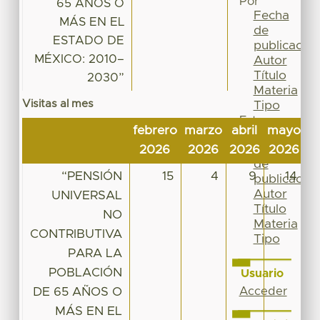
Por
65 AÑOS O
Fecha
MÁS EN EL
de
ESTADO DE
publicación
MÉXICO: 2010–
Autor
Título
2030”
Materia
Visitas al mes
Tipo
Esta
febrero
marzo
abril
mayo
j
colección
Fecha
2026
2026
2026
2026
2
de
“PENSIÓN
15
4
9
14
publicación
Autor
UNIVERSAL
Título
NO
Materia
CONTRIBUTIVA
Tipo
PARA LA
POBLACIÓN
Usuario
DE 65 AÑOS O
Acceder
MÁS EN EL