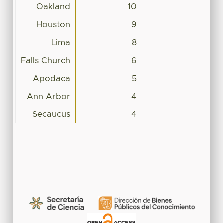
Oakland
10
Houston
9
Lima
8
Falls Church
6
Apodaca
5
Ann Arbor
4
Secaucus
4