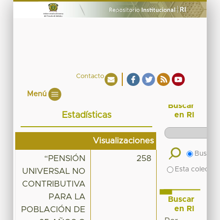
Contacto
Menú
Buscar
Estadísticas
en RI
Visualizaciones
Buscar 
“PENSIÓN
258
Esta colecció
UNIVERSAL NO
CONTRIBUTIVA
PARA LA
Buscar
en RI
POBLACIÓN DE