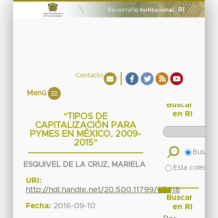
Contacto
Menú
Buscar
en RI
“TIPOS DE
CAPITALIZACIÓN PARA
PYMES EN MÉXICO, 2009-
2015”
Buscar 
ESQUIVEL DE LA CRUZ, MARIELA
Esta colecció
URI:
http://hdl.handle.net/20.500.11799/67018
Buscar
Fecha:
2016-09-10
en RI