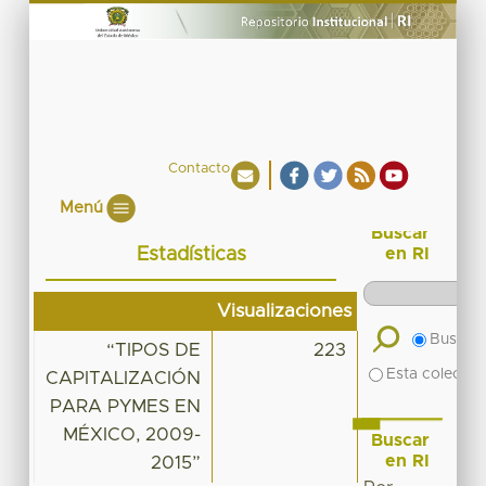
Contacto
Menú
Buscar
Estadísticas
en RI
Visualizaciones
Buscar 
“TIPOS DE
223
Esta colecció
CAPITALIZACIÓN
PARA PYMES EN
MÉXICO, 2009-
Buscar
en RI
2015”