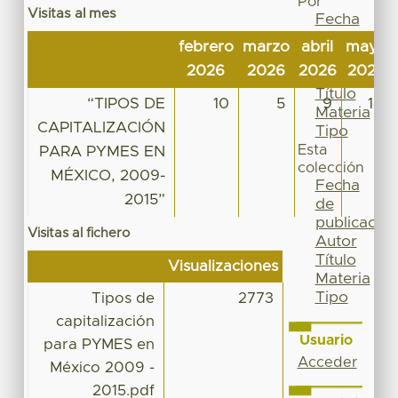
Por
Visitas al mes
Fecha
de
febrero
marzo
abril
mayo
publicación
2026
2026
2026
2026
Autor
Título
“TIPOS DE
10
5
9
14
Materia
CAPITALIZACIÓN
Tipo
Esta
PARA PYMES EN
colección
MÉXICO, 2009-
Fecha
2015”
de
publicación
Visitas al fichero
Autor
Título
Visualizaciones
Materia
Tipo
Tipos de
2773
capitalización
Usuario
para PYMES en
Acceder
México 2009 -
2015.pdf