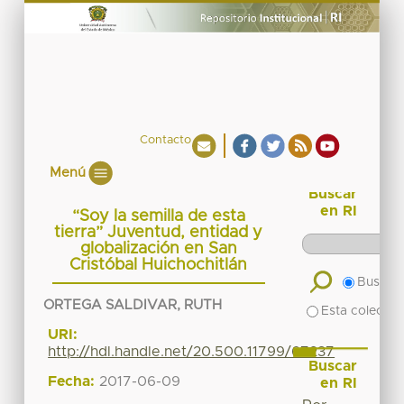
Contacto
Menú
Buscar
en RI
“Soy la semilla de esta
tierra” Juventud, entidad y
globalización en San
Cristóbal Huichochitlán
Buscar 
ORTEGA SALDIVAR, RUTH
Esta colecció
URI:
http://hdl.handle.net/20.500.11799/67237
Buscar
Fecha:
2017-06-09
en RI