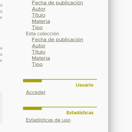
Fecha de publicación
ra
Autor
na
Título
de
Materia
Tipo
Esta colección
Fecha de publicación
Autor
ra
Título
na
Materia
de
Tipo
Usuario
Acceder
Estadísticas
Estadísticas de uso