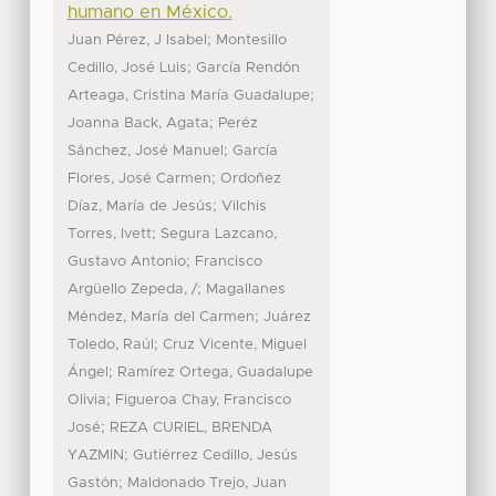
humano en México.
;
Juan Pérez, J Isabel
Montesillo
;
Cedillo, José Luis
García Rendón
;
Arteaga, Cristina María Guadalupe
;
Joanna Back, Agata
Peréz
;
Sánchez, José Manuel
García
;
Flores, José Carmen
Ordoñez
;
Díaz, María de Jesús
Vilchis
;
Torres, Ivett
Segura Lazcano,
;
Gustavo Antonio
Francisco
;
Argüello Zepeda, /
Magallanes
;
Méndez, María del Carmen
Juárez
;
Toledo, Raúl
Cruz Vicente, Miguel
;
Ángel
Ramírez Ortega, Guadalupe
;
Olivia
Figueroa Chay, Francisco
;
José
REZA CURIEL, BRENDA
;
YAZMIN
Gutiérrez Cedillo, Jesús
;
Gastón
Maldonado Trejo, Juan