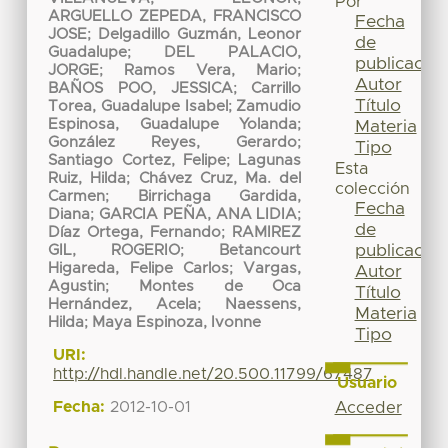
Por
ARGUELLO ZEPEDA, FRANCISCO
Fecha
JOSE
;
Delgadillo Guzmán, Leonor
de
Guadalupe
;
DEL PALACIO,
publicación
JORGE
;
Ramos Vera, Mario
;
Autor
BAÑOS POO, JESSICA
;
Carrillo
Título
Torea, Guadalupe Isabel
;
Zamudio
Espinosa, Guadalupe Yolanda
;
Materia
González Reyes, Gerardo
;
Tipo
Santiago Cortez, Felipe
;
Lagunas
Esta
Ruiz, Hilda
;
Chávez Cruz, Ma. del
colección
Carmen
;
Birrichaga Gardida,
Fecha
Diana
;
GARCIA PEÑA, ANA LIDIA
;
de
Díaz Ortega, Fernando
;
RAMIREZ
publicación
GIL, ROGERIO
;
Betancourt
Higareda, Felipe Carlos
;
Vargas,
Autor
Agustin
;
Montes de Oca
Título
Hernández, Acela
;
Naessens,
Materia
Hilda
;
Maya Espinoza, Ivonne
Tipo
URI:
http://hdl.handle.net/20.500.11799/67487
Usuario
Fecha:
2012-10-01
Acceder