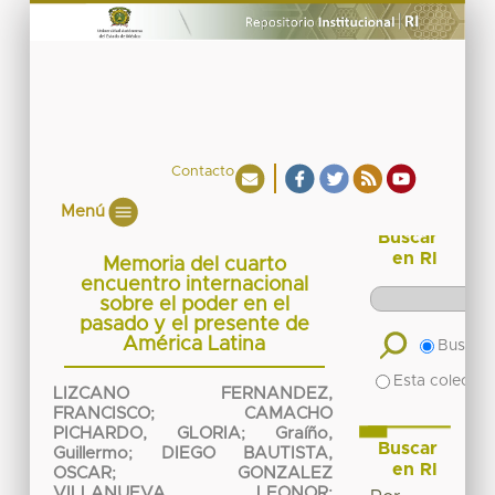
Contacto
Menú
Buscar
en RI
Memoria del cuarto
encuentro internacional
sobre el poder en el
pasado y el presente de
América Latina
Buscar 
Esta colecció
LIZCANO FERNANDEZ,
FRANCISCO
;
CAMACHO
PICHARDO, GLORIA
;
Graíño,
Buscar
Guillermo
;
DIEGO BAUTISTA,
en RI
OSCAR
;
GONZALEZ
VILLANUEVA, LEONOR
;