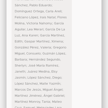
;
Sánchez, Pablo Eduardo
;
Domínguez Ortega, Carla Areli
;
Feliciano López, Irais Natal
Flores
;
Molina, Victoria Nahomy
García
;
Aguilar, Lea Merari
García De La
;
Luz, Ana Karen
García Martínez,
;
;
Edith
Gaspar Martínez, Ximena
;
González Pérez, Valeria
Gregorio
;
Miguel, Consuelo
Guzmán López,
;
Barbara
Hernández Segundo,
;
Sherlyn
José María Ramírez,
;
Janeth
Juárez Medina, Elsy
;
;
Jasmín
López Sánchez, Diego
;
López Sánchez, Maite YazmÍn
;
Marcos De Jesús, Miguel Ángel
;
Martínez Jiménez, Ángel Gabriel
;
Martínez Monroy, Tania
Mateo
;
Cruz, Samuel
Melquiades Lara,