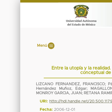
Menú
Entre la utopía y la realida
conceptual de 
LIZCANO FERNANDEZ, FRANCISCO
;
P
Hernández Muñoz, Edgar
;
MAGALLON
MONROY GARCIA, JUAN
;
RETANA RAMI
URI:
http://hdl.handle.net/20.500.11
Fecha:
2006-12-01