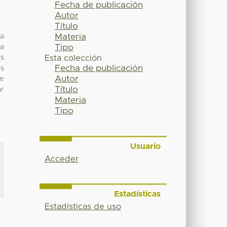
Fecha de publicación
Autor
Título
Materia
la
Tipo
ta
os
Esta colección
Fecha de publicación
os
Autor
se
Título
ar
Materia
Tipo
Usuario
Acceder
Estadísticas
Estadísticas de uso