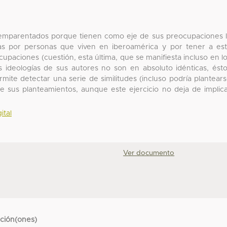
 emparentados porque tienen como eje de sus preocupaciones 
das por personas que viven en iberoamérica y por tener a es
cupaciones (cuestión, esta última, que se manifiesta incluso en l
s ideologías de sus autores no son en absoluto idénticas, ést
mite detectar una serie de similitudes (incluso podría plantear
 sus planteamientos, aunque este ejercicio no deja de implic
ital
Ver documento
cción(ones)