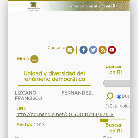
Contacto
Menú
Buscar
en RI
Unidad y diversidad del
fenómeno democrático
LIZCANO FERNANDEZ,
Buscar 
FRANCISCO
Esta colecció
URI:
http://hdl.handle.net/20.500.11799/67518
Fecha:
2013
Buscar
en RI