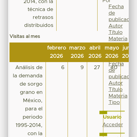
Por
2014, con la
Fecha
técnica de
de
retrasos
publicación
distribuidos
Autor
Título
Visitas al mes
Materia
Tipo
febrero
marzo
abril
mayo
junio
Esta
2026
2026
2026
2026
2026
colección
Fecha
Análisis de
6
9
27
40
8
de
la demanda
publicación
Autor
de sorgo
Título
grano en
Materia
México,
Tipo
para el
periodo
Usuario
Acceder
1995-2014,
con la