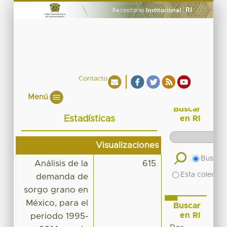
Contacto
Menú
Buscar
Estadísticas
en RI
Visualizaciones
Buscar 
Análisis de la
615
Esta colecció
demanda de
sorgo grano en
México, para el
Buscar
en RI
periodo 1995-